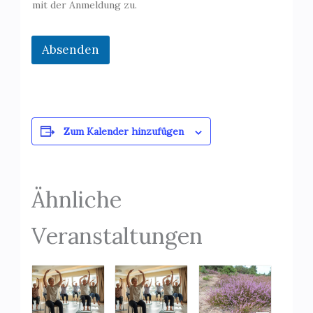
m
mit der Anmeldung zu.
e
l
d
Absenden
u
n
g
Zum Kalender hinzufügen
Ähnliche
Veranstaltungen