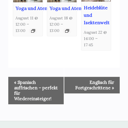
Heideblüte
Yoga und Atemschulung
Yoga und Atemschulung
und
August 11 @
August 18 @
Isektenwelt
12:00
–
12:00
–
13:00
13:00
August 22 @
14:00
–
17:45
Veranstaltung-
«
Spanisch
Englisch für
Navigation
auffrischen – perfekt
Fortgeschrittene
»
für
Wiedereinsteiger!