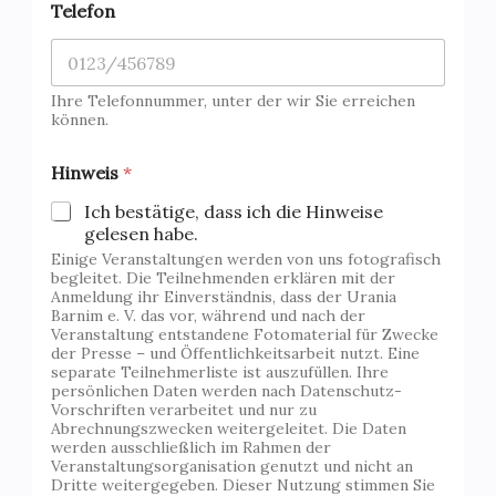
Telefon
e
r
a
n
s
Ihre Telefonnummer, unter der wir Sie erreichen
t
können.
a
l
Hinweis
*
t
u
Ich bestätige, dass ich die Hinweise
n
gelesen habe.
g
Einige Veranstaltungen werden von uns fotografisch
N
begleitet. Die Teilnehmenden erklären mit der
a
Anmeldung ihr Einverständnis, dass der Urania
c
Barnim e. V. das vor, während und nach der
h
Veranstaltung entstandene Fotomaterial für Zwecke
r
der Presse – und Öffentlichkeitsarbeit nutzt. Eine
i
separate Teilnehmerliste ist auszufüllen. Ihre
persönlichen Daten werden nach Datenschutz-
c
Vorschriften verarbeitet und nur zu
h
Abrechnungszwecken weitergeleitet. Die Daten
t
werden ausschließlich im Rahmen der
A
Veranstaltungsorganisation genutzt und nicht an
n
Dritte weitergegeben. Dieser Nutzung stimmen Sie