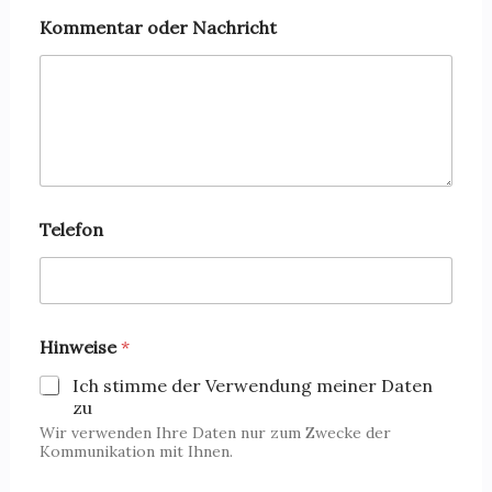
n
t
Kommentar oder Nachricht
a
r
N
a
m
e
Telefon
Hinweise
*
Ich stimme der Verwendung meiner Daten
zu
Wir verwenden Ihre Daten nur zum Zwecke der
Kommunikation mit Ihnen.