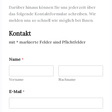
Darüber hinaus können Sie uns jederzeit über
das folgende Kontaktformular schreiben. Wir
melden uns so schnell wie möglich bei Ihnen.
Kontakt
mit * markierte Felder sind Pflichtfelder
T
Name
*
e
l
e
f
o
Vorname
Nachname
n
K
E-Mail
*
o
m
m
e