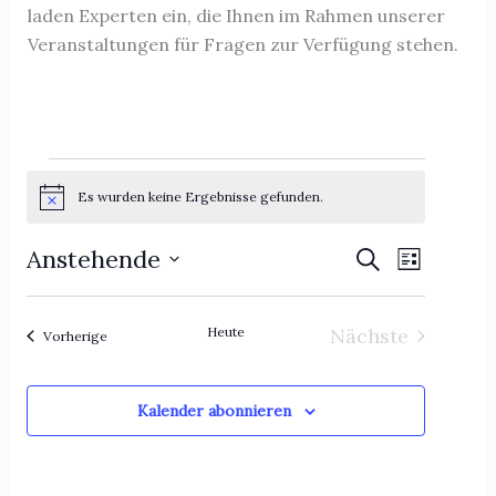
laden Experten ein, die Ihnen im Rahmen unserer
Veranstaltungen für Fragen zur Verfügung stehen.
Veranstaltungen
Es wurden keine Ergebnisse gefunden.
H
i
n
Anstehende
V
V
S
w
L
e
u
e
e
D
i
i
c
a
s
s
r
r
h
t
Heute
Nächste
t
Veranstaltungen
Vorherige
a
a
e
u
e
Veranstaltun
n
n
m
w
s
s
Kalender abonnieren
ä
t
t
h
a
a
l
l
l
e