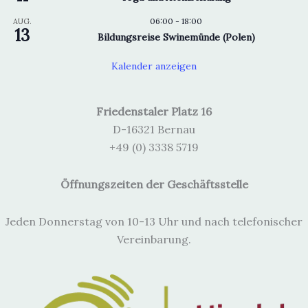
i
i
06:00
-
18:00
AUG.
c
g
13
Bildungsreise Swinemünde (Polen)
h
a
t
t
Kalender anzeigen
e
i
n
o
Friedenstaler Platz 16
,
n
D-16321 Bernau
N
+49 (0) 3338 5719
a
v
Öffnungszeiten der Geschäftsstelle
i
g
Jeden Donnerstag von 10-13 Uhr und nach telefonischer
a
Vereinbarung.
t
i
o
n