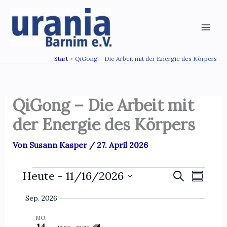
Zum
Inhalt
springen
Start
QiGong – Die Arbeit mit der Energie des Körpers
QiGong – Die Arbeit mit
der Energie des Körpers
Von
Susann Kasper
/
27. April 2026
Veranstaltungen
Heute
 - 
11/16/2026
V
V
S
Z
u
e
e
D
u
c
Sep. 2026
a
s
r
r
h
t
a
a
a
e
MO.
u
m
14