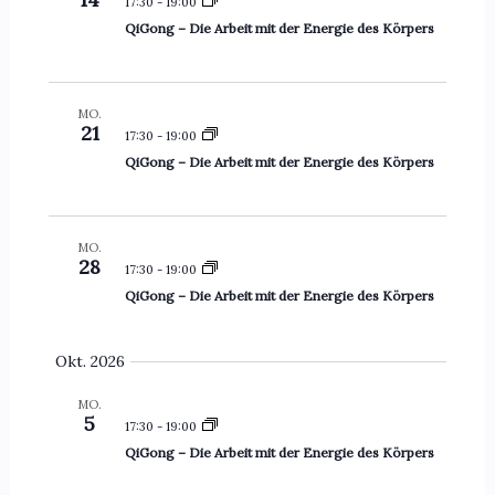
n
n
17:30
-
19:00
m
m
a
s
s
QiGong – Die Arbeit mit der Energie des Körpers
e
u
n
t
t
s
f
a
a
w
a
l
l
ä
MO.
s
21
h
17:30
-
19:00
s
t
t
l
u
QiGong – Die Arbeit mit der Energie des Körpers
u
u
e
n
n
n
n
g
.
g
g
MO.
e
A
28
17:30
-
19:00
n
n
QiGong – Die Arbeit mit der Energie des Körpers
S
s
u
i
Okt. 2026
c
c
h
h
MO.
5
17:30
-
19:00
e
t
QiGong – Die Arbeit mit der Energie des Körpers
u
e
n
n