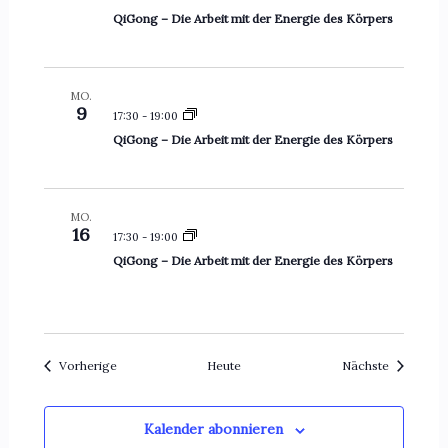
t
QiGong – Die Arbeit mit der Energie des Körpers
i
o
n
MO.
9
17:30
-
19:00
QiGong – Die Arbeit mit der Energie des Körpers
MO.
16
17:30
-
19:00
QiGong – Die Arbeit mit der Energie des Körpers
Veranstaltungen
Veranstal
Vorherige
Heute
Nächste
Kalender abonnieren