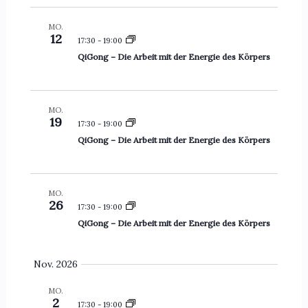
d
-
MO.
A
N
12
17:30
-
19:00
n
a
QiGong – Die Arbeit mit der Energie des Körpers
s
v
i
i
c
g
MO.
19
h
a
17:30
-
19:00
t
t
QiGong – Die Arbeit mit der Energie des Körpers
e
i
n
o
,
n
MO.
26
17:30
-
19:00
N
QiGong – Die Arbeit mit der Energie des Körpers
a
v
Nov. 2026
i
g
MO.
a
2
17:30
-
19:00