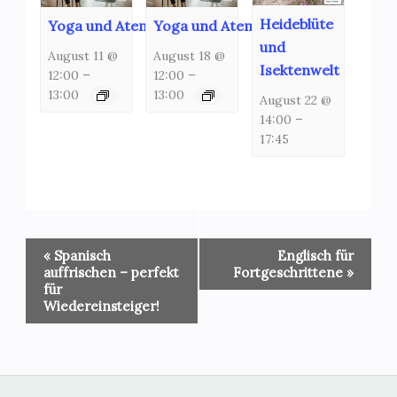
Heideblüte
Yoga und Atemschulung
Yoga und Atemschulung
und
August 11 @
August 18 @
Isektenwelt
12:00
–
12:00
–
13:00
13:00
August 22 @
14:00
–
17:45
Veranstaltung-
«
Spanisch
Englisch für
Navigation
auffrischen – perfekt
Fortgeschrittene
»
für
Wiedereinsteiger!