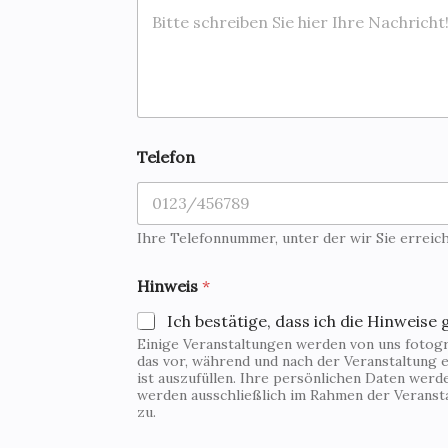
*
H
i
n
w
e
i
s
Telefon
Ihre Telefonnummer, unter der wir Sie erreic
Hinweis
*
Ich bestätige, dass ich die Hinweise 
Einige Veranstaltungen werden von uns fotogra
das vor, während und nach der Veranstaltung e
ist auszufüllen. Ihre persönlichen Daten wer
werden ausschließlich im Rahmen der Veranst
zu.