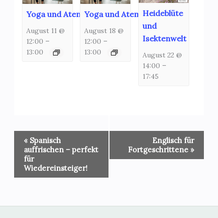
Heideblüte
Yoga und Atemschulung
Yoga und Atemschulung
und
August 11 @
August 18 @
Isektenwelt
12:00
–
12:00
–
13:00
13:00
August 22 @
14:00
–
17:45
Veranstaltung-
«
Spanisch
Englisch für
Navigation
auffrischen – perfekt
Fortgeschrittene
»
für
Wiedereinsteiger!