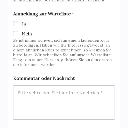
e
A
n
Anmeldung zur Warteliste
*
m
e
Ja
l
Nein
d
u
Es ist immer schwer, sich an einem laufenden Kurs
n
zu beteiligen. Haben wir Ihr Interesse geweckt, an
einem ähnlichen Kurs teilzunehmen, so kreuzen Sie
g
bitte Ja an. Wir schreiben Sie auf unsere Warteliste.
Fängt ein neuer Kurs an, gehören Sie zu den ersten,
die informeirt werden.
Kommentar oder Nachricht