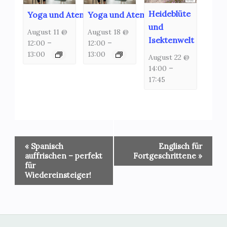
Heideblüte
Yoga und Atemschulung
Yoga und Atemschulung
und
August 11 @
August 18 @
Isektenwelt
12:00
–
12:00
–
13:00
13:00
August 22 @
14:00
–
17:45
Veranstaltung-
«
Spanisch
Englisch für
Navigation
auffrischen – perfekt
Fortgeschrittene
»
für
Wiedereinsteiger!