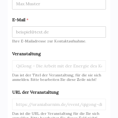
E-Mail
*
Ihre E-Mailadresse zur Kontaktaufnahme.
V
Veranstaltung
o
r
n
a
m
Das ist der Titel der Veranstaltung, für die sie sich
e
anmelden. Bitte bearbeiten Sie diese Zeile nicht!
N
a
URL der Veranstaltung
c
h
n
a
Das ist die URL der Veranstaltung für die Sie sich
m
anmelden. Bitte bearbeiten Sie dieses Feld nicht!