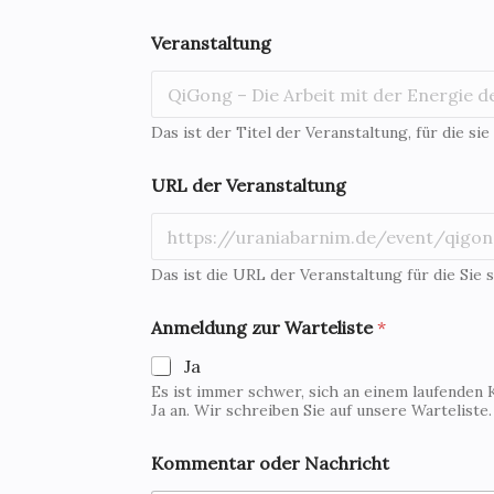
c
h
Veranstaltung
r
i
c
h
Das ist der Titel der Veranstaltung, für die sie
t
o
d
URL der Veranstaltung
e
r
Das ist die URL der Veranstaltung für die Sie s
Anmeldung zur Warteliste
*
Ja
Es ist immer schwer, sich an einem laufenden 
Ja an. Wir schreiben Sie auf unsere Warteliste
Kommentar oder Nachricht