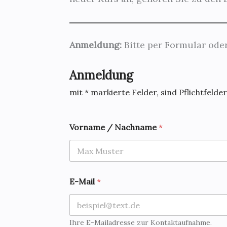
Anmeldung:
Bitte per Formular oder
Anmeldung
mit * markierte Felder, sind Pflichtfelder
Vorname / Nachname
*
o
E-Mail
*
d
e
r
N
a
Ihre E-Mailadresse zur Kontaktaufnahme.