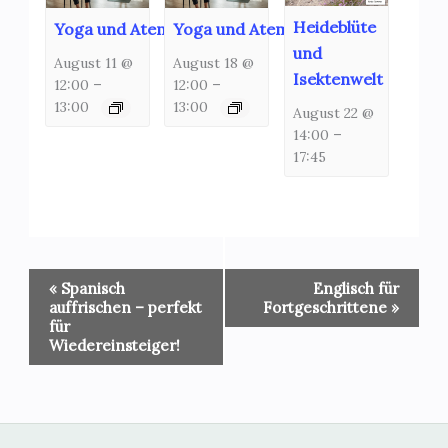
Heideblüte
Yoga und Atemschulung
Yoga und Atemschulung
und
August 11 @
August 18 @
Isektenwelt
12:00
–
12:00
–
13:00
13:00
August 22 @
14:00
–
17:45
Veranstaltung-
«
Spanisch
Englisch für
Navigation
auffrischen – perfekt
Fortgeschrittene
»
für
Wiedereinsteiger!