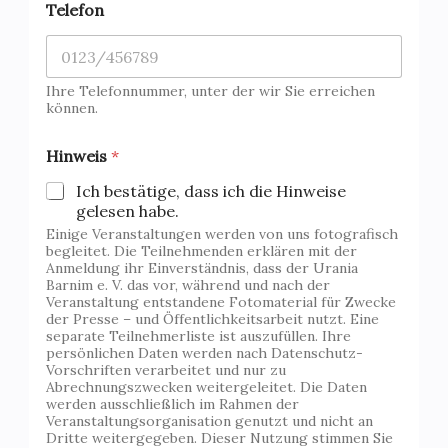
Telefon
o
r
n
a
m
Ihre Telefonnummer, unter der wir Sie erreichen
e
können.
E
-
Hinweis
*
M
a
Ich bestätige, dass ich die Hinweise
i
gelesen habe.
l
Einige Veranstaltungen werden von uns fotografisch
E
begleitet. Die Teilnehmenden erklären mit der
-
Anmeldung ihr Einverständnis, dass der Urania
M
Barnim e. V. das vor, während und nach der
a
Veranstaltung entstandene Fotomaterial für Zwecke
i
der Presse – und Öffentlichkeitsarbeit nutzt. Eine
l
separate Teilnehmerliste ist auszufüllen. Ihre
persönlichen Daten werden nach Datenschutz-
Vorschriften verarbeitet und nur zu
Abrechnungszwecken weitergeleitet. Die Daten
werden ausschließlich im Rahmen der
Veranstaltungsorganisation genutzt und nicht an
Dritte weitergegeben. Dieser Nutzung stimmen Sie