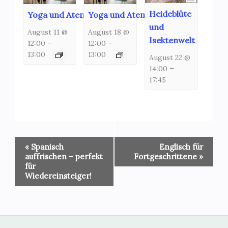
Heideblüte
Yoga und Atemschulung
Yoga und Atemschulung
und
August 11 @
August 18 @
Isektenwelt
12:00
–
12:00
–
13:00
13:00
August 22 @
14:00
–
17:45
Veranstaltung-
«
Spanisch
Englisch für
Navigation
auffrischen – perfekt
Fortgeschrittene
»
für
Wiedereinsteiger!