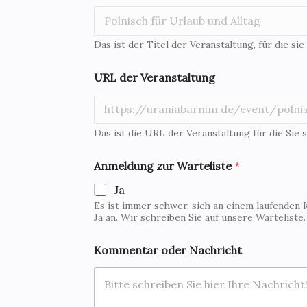
Das ist der Titel der Veranstaltung, für die sie
N
URL der Veranstaltung
a
c
h
r
i
Das ist die URL der Veranstaltung für die Sie s
c
h
Anmeldung zur Warteliste
*
t
*
Ja
*
Es ist immer schwer, sich an einem laufenden 
Ja an. Wir schreiben Sie auf unsere Warteliste
Kommentar oder Nachricht