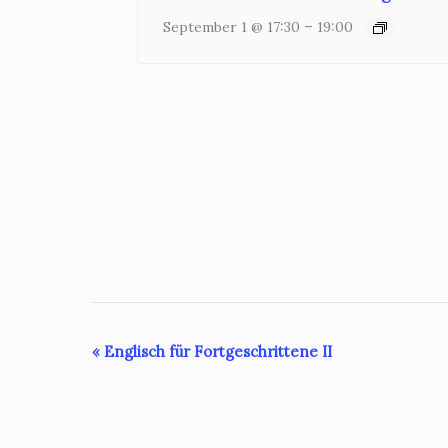
–
September 1 @ 17:30
19:00
Veranstaltung-
«
Englisch für Fortgeschrittene II
Navigation