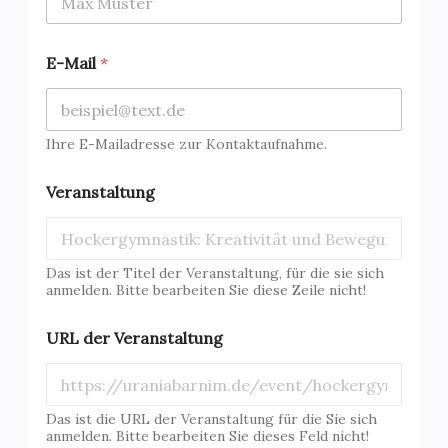
E-Mail
*
Ihre E-Mailadresse zur Kontaktaufnahme.
V
Veranstaltung
e
r
a
n
s
Das ist der Titel der Veranstaltung, für die sie sich
t
anmelden. Bitte bearbeiten Sie diese Zeile nicht!
a
l
URL der Veranstaltung
t
u
n
g
Das ist die URL der Veranstaltung für die Sie sich
K
anmelden. Bitte bearbeiten Sie dieses Feld nicht!
o