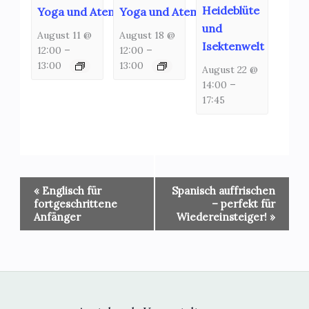
Heideblüte
Yoga und Atemschulung
Yoga und Atemschulung
und
August 11 @
August 18 @
Isektenwelt
12:00
–
12:00
–
13:00
13:00
August 22 @
14:00
–
17:45
Veranstaltung-
«
Englisch für
Spanisch auffrischen
Navigation
fortgeschrittene
– perfekt für
Anfänger
Wiedereinsteiger!
»