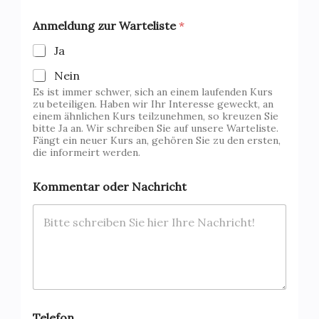
m
m
Anmeldung zur Warteliste
*
e
n
Ja
t
Nein
a
r
Es ist immer schwer, sich an einem laufenden Kurs
A
zu beteiligen. Haben wir Ihr Interesse geweckt, an
einem ähnlichen Kurs teilzunehmen, so kreuzen Sie
n
bitte Ja an. Wir schreiben Sie auf unsere Warteliste.
m
Fängt ein neuer Kurs an, gehören Sie zu den ersten,
e
die informeirt werden.
l
d
u
Kommentar oder Nachricht
n
g
Telefon