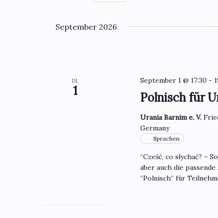
Datum
wählen.
September 2026
September 1 @ 17:30
-
1
DI.
1
Polnisch für U
Urania Barnim e. V.
Frie
Germany
Sprachen
“Cześć, co słychać? – S
aber auch die passende
“Polnisch“ für Teilneh