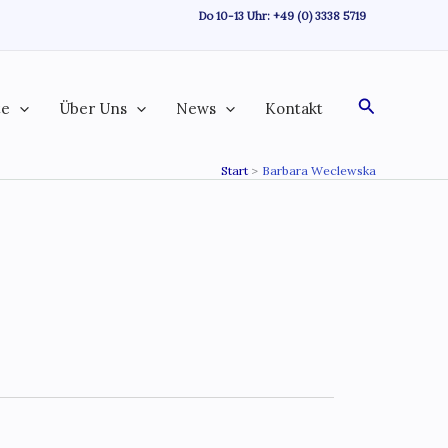
Do 10-13 Uhr:
+49 (0) 3338 5719
Suchen
te
Über Uns
News
Kontakt
Start
Barbara Weclewska