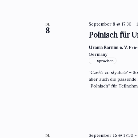
September 8 @ 17:30
-
DI.
8
Polnisch für U
Urania Barnim e. V.
Frie
Germany
Sprachen
“Cześć, co słychać? – S
aber auch die passende
“Polnisch“ für Teilneh
September 15 @ 17:30
DI.