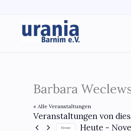
Zum
Inhalt
springen
Barbara Weclew
« Alle Veranstaltungen
Veranstaltungen von dies
Heute
 - 
Nove
Heute