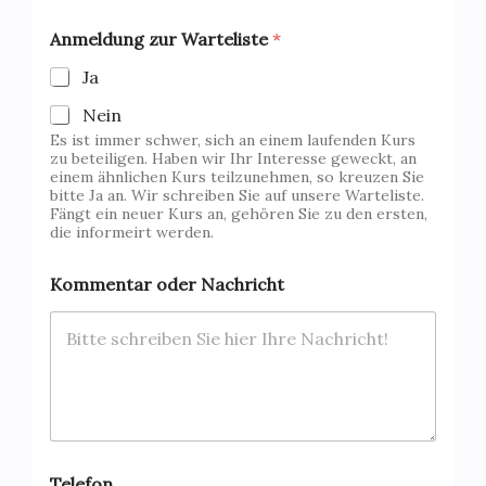
/
Anmeldung zur Warteliste
*
*
W
Ja
a
r
Nein
t
Es ist immer schwer, sich an einem laufenden Kurs
e
zu beteiligen. Haben wir Ihr Interesse geweckt, an
l
einem ähnlichen Kurs teilzunehmen, so kreuzen Sie
i
bitte Ja an. Wir schreiben Sie auf unsere Warteliste.
s
Fängt ein neuer Kurs an, gehören Sie zu den ersten,
t
die informeirt werden.
e
Kommentar oder Nachricht
Telefon