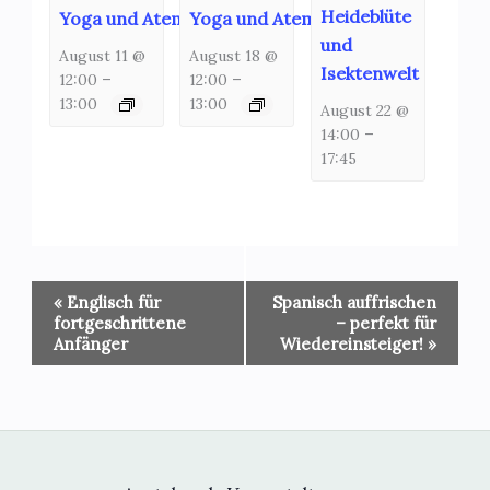
Heideblüte
Yoga und Atemschulung
Yoga und Atemschulung
und
August 11 @
August 18 @
Isektenwelt
12:00
–
12:00
–
13:00
13:00
August 22 @
14:00
–
17:45
Veranstaltung-
«
Englisch für
Spanisch auffrischen
Navigation
fortgeschrittene
– perfekt für
Anfänger
Wiedereinsteiger!
»