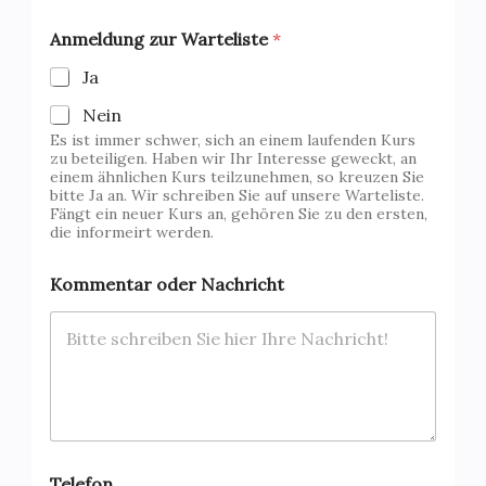
Anmeldung zur Warteliste
*
Ja
Nein
Es ist immer schwer, sich an einem laufenden Kurs
zu beteiligen. Haben wir Ihr Interesse geweckt, an
einem ähnlichen Kurs teilzunehmen, so kreuzen Sie
bitte Ja an. Wir schreiben Sie auf unsere Warteliste.
Fängt ein neuer Kurs an, gehören Sie zu den ersten,
die informeirt werden.
K
Kommentar oder Nachricht
o
m
m
e
n
t
a
r
V
e
Telefon