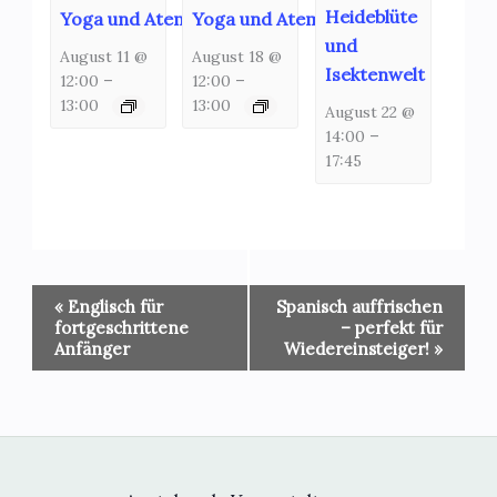
Heideblüte
Yoga und Atemschulung
Yoga und Atemschulung
und
August 11 @
August 18 @
Isektenwelt
12:00
–
12:00
–
13:00
13:00
August 22 @
14:00
–
17:45
Veranstaltung-
«
Englisch für
Spanisch auffrischen
Navigation
fortgeschrittene
– perfekt für
Anfänger
Wiedereinsteiger!
»