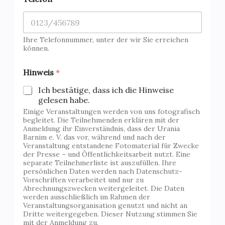
r
a
n
s
Ihre Telefonnummer, unter der wir Sie erreichen
t
können.
a
l
t
Hinweis
*
u
n
Ich bestätige, dass ich die Hinweise
g
gelesen habe.
V
Einige Veranstaltungen werden von uns fotografisch
e
begleitet. Die Teilnehmenden erklären mit der
r
Anmeldung ihr Einverständnis, dass der Urania
a
Barnim e. V. das vor, während und nach der
Veranstaltung entstandene Fotomaterial für Zwecke
n
der Presse – und Öffentlichkeitsarbeit nutzt. Eine
s
separate Teilnehmerliste ist auszufüllen. Ihre
t
persönlichen Daten werden nach Datenschutz-
a
Vorschriften verarbeitet und nur zu
l
Abrechnungszwecken weitergeleitet. Die Daten
t
werden ausschließlich im Rahmen der
u
Veranstaltungsorganisation genutzt und nicht an
n
Dritte weitergegeben. Dieser Nutzung stimmen Sie
mit der Anmeldung zu.
g