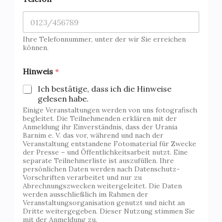
Ihre Telefonnummer, unter der wir Sie erreichen
können.
W
Hinweis
*
a
r
Ich bestätige, dass ich die Hinweise
t
gelesen habe.
e
Einige Veranstaltungen werden von uns fotografisch
l
begleitet. Die Teilnehmenden erklären mit der
i
Anmeldung ihr Einverständnis, dass der Urania
s
Barnim e. V. das vor, während und nach der
t
Veranstaltung entstandene Fotomaterial für Zwecke
e
der Presse – und Öffentlichkeitsarbeit nutzt. Eine
*
separate Teilnehmerliste ist auszufüllen. Ihre
N
persönlichen Daten werden nach Datenschutz-
a
Vorschriften verarbeitet und nur zu
c
Abrechnungszwecken weitergeleitet. Die Daten
werden ausschließlich im Rahmen der
h
Veranstaltungsorganisation genutzt und nicht an
n
Dritte weitergegeben. Dieser Nutzung stimmen Sie
a
mit der Anmeldung zu.