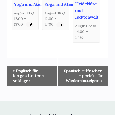
Heideblüte
Yoga und Atemschulung
Yoga und Atemschulung
und
August 11 @
August 18 @
Isektenwelt
12:00
–
12:00
–
13:00
13:00
August 22 @
14:00
–
17:45
Veranstaltung-
«
Englisch für
Spanisch auffrischen
Navigation
fortgeschrittene
– perfekt für
Anfänger
Wiedereinsteiger!
»