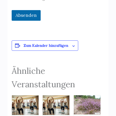
m
e
Absenden
Zum Kalender hinzufügen
Ähnliche
Veranstaltungen