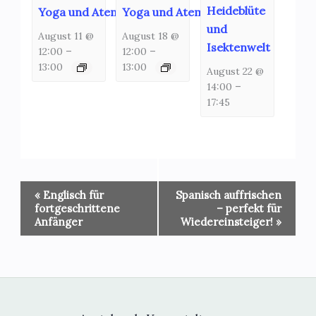
Heideblüte
Yoga und Atemschulung
Yoga und Atemschulung
und
August 11 @
August 18 @
Isektenwelt
12:00
–
12:00
–
13:00
13:00
August 22 @
14:00
–
17:45
Veranstaltung-
«
Englisch für
Spanisch auffrischen
Navigation
fortgeschrittene
– perfekt für
Anfänger
Wiedereinsteiger!
»