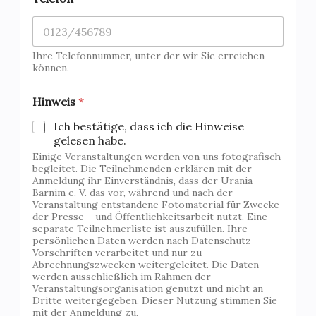
Ihre Telefonnummer, unter der wir Sie erreichen
können.
o
Hinweis
*
d
e
Ich bestätige, dass ich die Hinweise
r
gelesen habe.
N
Einige Veranstaltungen werden von uns fotografisch
a
begleitet. Die Teilnehmenden erklären mit der
c
Anmeldung ihr Einverständnis, dass der Urania
h
Barnim e. V. das vor, während und nach der
r
Veranstaltung entstandene Fotomaterial für Zwecke
i
der Presse – und Öffentlichkeitsarbeit nutzt. Eine
c
separate Teilnehmerliste ist auszufüllen. Ihre
h
persönlichen Daten werden nach Datenschutz-
t
Vorschriften verarbeitet und nur zu
*
Abrechnungszwecken weitergeleitet. Die Daten
werden ausschließlich im Rahmen der
Veranstaltungsorganisation genutzt und nicht an
Dritte weitergegeben. Dieser Nutzung stimmen Sie
mit der Anmeldung zu.