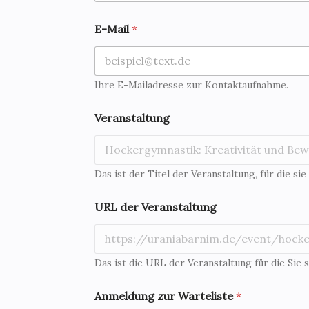
E-Mail
*
Ihre E-Mailadresse zur Kontaktaufnahme.
*
Veranstaltung
d
e
r
V
o
Das ist der Titel der Veranstaltung, für die sie
r
n
URL der Veranstaltung
a
m
e
Das ist die URL der Veranstaltung für die Sie s
Anmeldung zur Warteliste
*