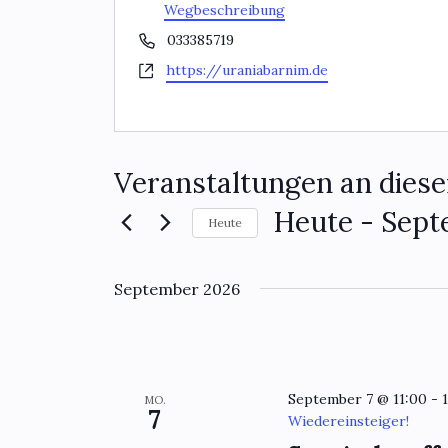
Wegbeschreibung
Telefon
033385719
Webseite
https://uraniabarnim.de
Veranstaltungen an dies
Heute
 - 
Sept
Heute
Datum
wählen.
September 2026
September 7 @ 11:00
-
MO.
7
Wiedereinsteiger!