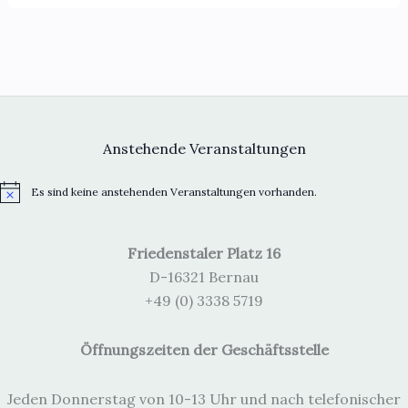
Anstehende Veranstaltungen
Es sind keine anstehenden Veranstaltungen vorhanden.
H
i
n
w
Friedenstaler Platz 16
e
i
D-16321 Bernau
s
+49 (0) 3338 5719
Öffnungszeiten der Geschäftsstelle
Jeden Donnerstag von 10-13 Uhr und nach telefonischer