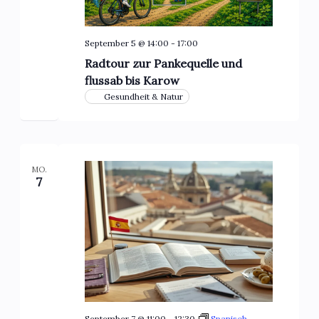
September 5 @ 14:00
-
17:00
Radtour zur Pankequelle und
flussab bis Karow
Gesundheit & Natur
MO.
7
September 7 @ 11:00
-
12:30
Spanisch