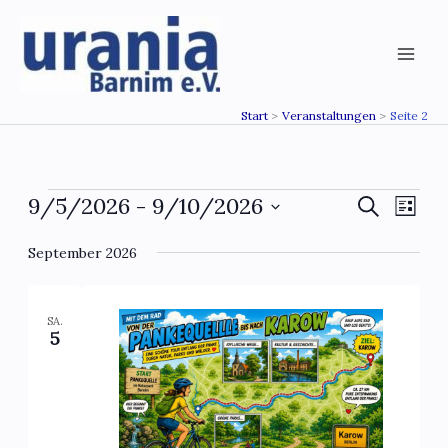
Zum
Inhalt
springen
Start
Veranstaltungen
Seite 2
Veranstaltungen
9/5/2026
 - 
9/10/2026
Veranstaltu
Veran
Suche
Liste
Suche
Ansic
Datum
wählen.
September 2026
und
Navig
Ansichten,
Navigation
SA.
5