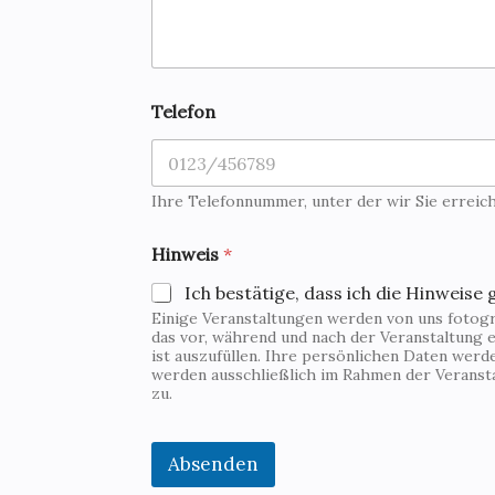
N
Telefon
a
c
h
r
i
Ihre Telefonnummer, unter der wir Sie erreic
c
h
Hinweis
*
t
E
Ich bestätige, dass ich die Hinweise 
-
Einige Veranstaltungen werden von uns fotogra
M
das vor, während und nach der Veranstaltung e
a
ist auszufüllen. Ihre persönlichen Daten wer
i
werden ausschließlich im Rahmen der Veranst
l
zu.
E
-
M
Absenden
a
i