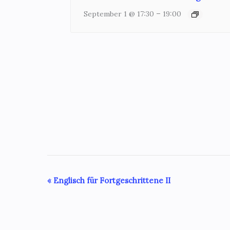
–
September 1 @ 17:30
19:00
Veranstaltung-
«
Englisch für Fortgeschrittene II
Navigation