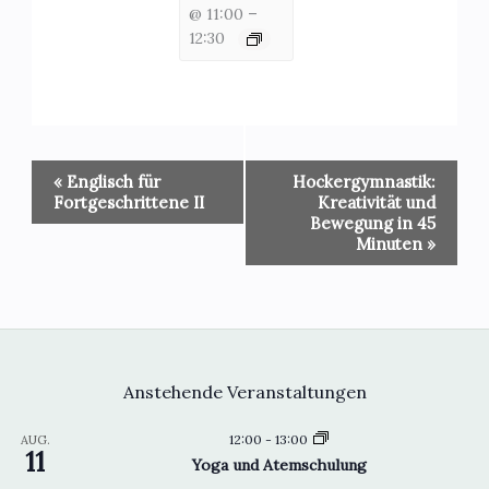
@ 11:00
–
12:30
Veranstaltung-
«
Englisch für
Hockergymnastik:
Navigation
Fortgeschrittene II
Kreativität und
Bewegung in 45
Minuten
»
Anstehende Veranstaltungen
12:00
-
13:00
AUG.
11
Yoga und Atemschulung