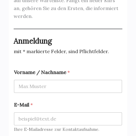
auf unsere Warteliste. Fängt ein neuer Kurs
an, gehören Sie zu den Ersten, die informiert
werden.
Anmeldung
mit * markierte Felder, sind Pflichtfelder.
Vorname / Nachname
*
T
E-Mail
*
e
l
e
f
o
Ihre E-Mailadresse zur Kontaktaufnahme.
n