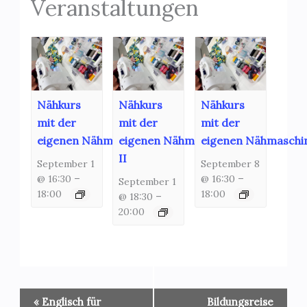
Veranstaltungen
Nähkurs
Nähkurs
Nähkurs
mit der
mit der
mit der
eigenen Nähmaschine
eigenen Nähmaschine
eigenen Nähmaschi
II
September 1
September 8
@ 16:30
–
@ 16:30
–
September 1
18:00
18:00
@ 18:30
–
20:00
Veranstaltung-
«
Englisch für
Bildungsreise