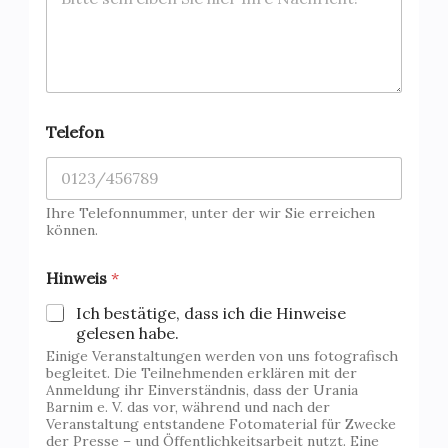
Telefon
Ihre Telefonnummer, unter der wir Sie erreichen
können.
K
Hinweis
*
o
m
Ich bestätige, dass ich die Hinweise
m
gelesen habe.
e
Einige Veranstaltungen werden von uns fotografisch
n
begleitet. Die Teilnehmenden erklären mit der
t
Anmeldung ihr Einverständnis, dass der Urania
a
Barnim e. V. das vor, während und nach der
r
Veranstaltung entstandene Fotomaterial für Zwecke
K
der Presse – und Öffentlichkeitsarbeit nutzt. Eine