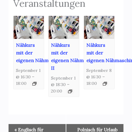
Veranstaltungen
Nähkurs
Nähkurs
Nähkurs
mit der
mit der
mit der
eigenen Nähmaschine
eigenen Nähmaschine
eigenen Nähmaschi
II
September 1
September 8
@ 16:30
–
@ 16:30
–
September 1
18:00
18:00
@ 18:30
–
20:00
Veranstaltung-
«
Englisch für
Polnisch für Urlaub