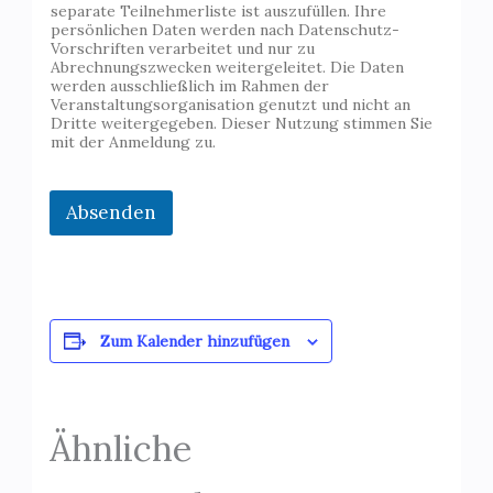
o
separate Teilnehmerliste ist auszufüllen. Ihre
m
persönlichen Daten werden nach Datenschutz-
m
Vorschriften verarbeitet und nur zu
e
Abrechnungszwecken weitergeleitet. Die Daten
werden ausschließlich im Rahmen der
n
Veranstaltungsorganisation genutzt und nicht an
t
Dritte weitergegeben. Dieser Nutzung stimmen Sie
a
mit der Anmeldung zu.
r
*
Absenden
Zum Kalender hinzufügen
Ähnliche