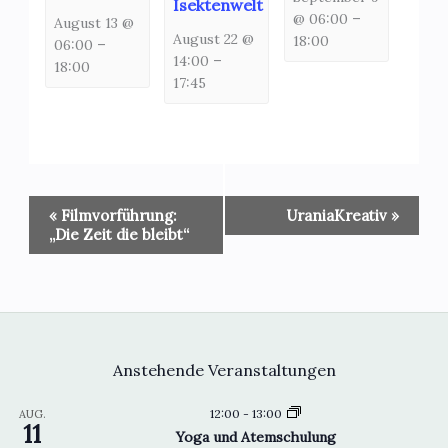
Isektenwelt
@ 06:00
–
August 13 @
August 22 @
18:00
06:00
–
14:00
–
18:00
17:45
Veranstaltung-
«
Filmvorführung:
UraniaKreativ
»
Navigation
„Die Zeit die bleibt“
Anstehende Veranstaltungen
12:00
-
13:00
AUG.
11
Yoga und Atemschulung