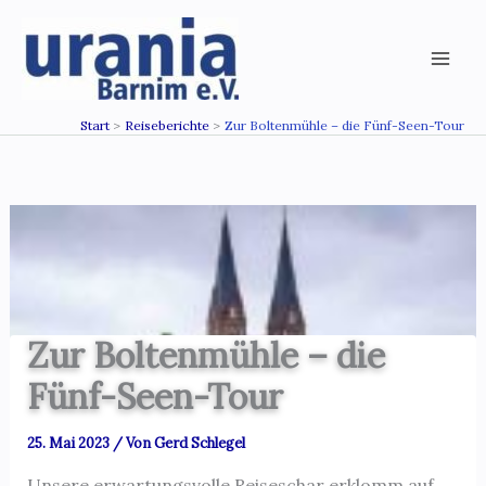
Zum
Inhalt
springen
Start
Reiseberichte
Zur Boltenmühle – die Fünf-Seen-Tour
Zur Boltenmühle – die
Fünf-Seen-Tour
25. Mai 2023
/ Von
Gerd Schlegel
Unsere erwartungsvolle Reiseschar erklomm auf