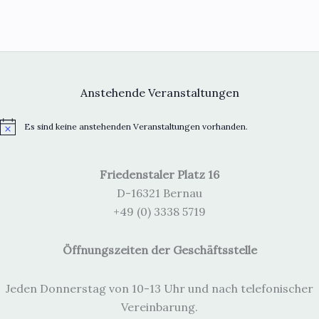
Anstehende Veranstaltungen
Es sind keine anstehenden Veranstaltungen vorhanden.
H
i
n
w
Friedenstaler Platz 16
e
i
D-16321 Bernau
s
+49 (0) 3338 5719
Öffnungszeiten der Geschäftsstelle
Jeden Donnerstag von 10-13 Uhr und nach telefonischer
Vereinbarung.