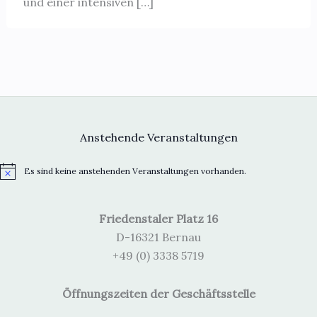
und einer intensiven […]
Anstehende Veranstaltungen
Es sind keine anstehenden Veranstaltungen vorhanden.
H
i
n
w
Friedenstaler Platz 16
e
i
D-16321 Bernau
s
+49 (0) 3338 5719
Öffnungszeiten der Geschäftsstelle