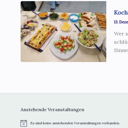
Koch
13. Dez
Wer s
schlü
Sinne
Anstehende Veranstaltungen
Es sind keine anstehenden Veranstaltungen vorhanden.
H