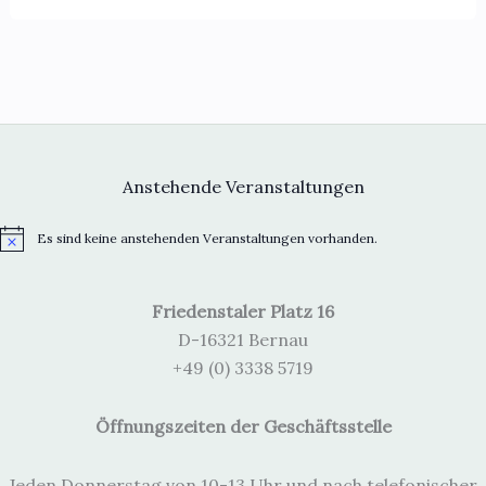
Anstehende Veranstaltungen
Es sind keine anstehenden Veranstaltungen vorhanden.
H
i
n
w
Friedenstaler Platz 16
e
i
D-16321 Bernau
s
+49 (0) 3338 5719
Öffnungszeiten der Geschäftsstelle
Jeden Donnerstag von 10-13 Uhr und nach telefonischer