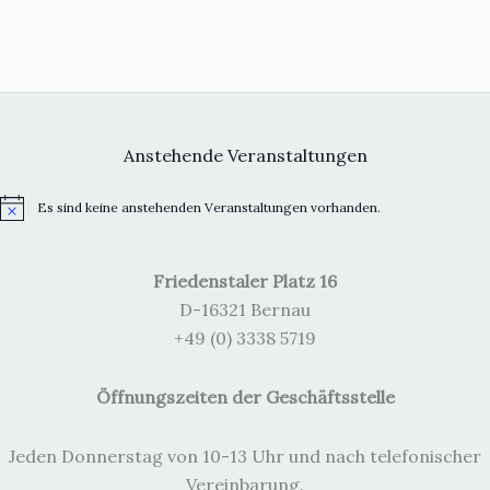
Anstehende Veranstaltungen
Es sind keine anstehenden Veranstaltungen vorhanden.
H
i
n
w
Friedenstaler Platz 16
e
i
D-16321 Bernau
s
+49 (0) 3338 5719
Öffnungszeiten der Geschäftsstelle
Jeden Donnerstag von 10-13 Uhr und nach telefonischer
Vereinbarung.