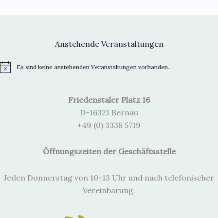
Anstehende Veranstaltungen
Es sind keine anstehenden Veranstaltungen vorhanden.
H
i
n
w
Friedenstaler Platz 16
e
i
D-16321 Bernau
s
+49 (0) 3338 5719
Öffnungszeiten der Geschäftsstelle
Jeden Donnerstag von 10-13 Uhr und nach telefonischer
Vereinbarung.