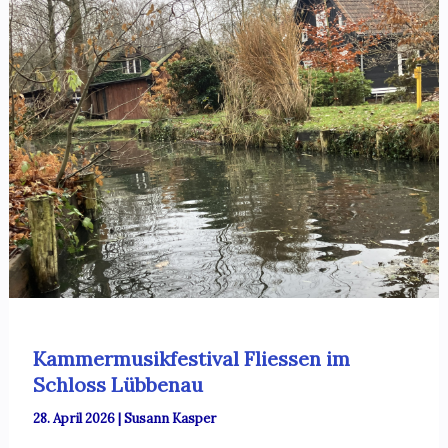
Kammermusikfestival Fliessen im
Schloss Lübbenau
28. April 2026
|
Susann Kasper