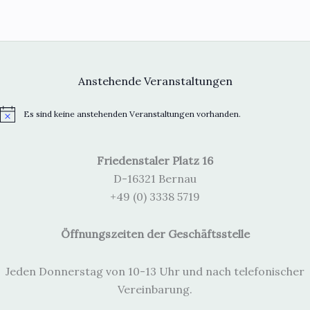
Anstehende Veranstaltungen
Es sind keine anstehenden Veranstaltungen vorhanden.
H
i
n
w
Friedenstaler Platz 16
e
i
D-16321 Bernau
s
+49 (0) 3338 5719
Öffnungszeiten der Geschäftsstelle
Jeden Donnerstag von 10-13 Uhr und nach telefonischer
Vereinbarung.