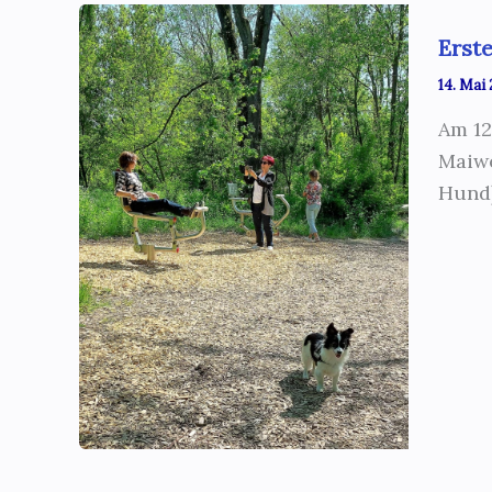
Erst
14. Mai
Am 12
Maiwe
Hund)