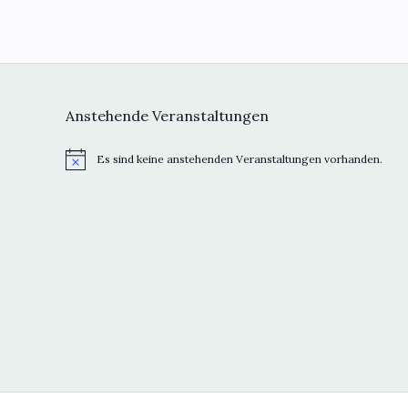
Anstehende Veranstaltungen
Es sind keine anstehenden Veranstaltungen vorhanden.
H
i
n
w
e
i
s