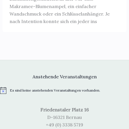
Makramee-Blumenampel, ein einfacher
Wandschmuck oder ein Schlüsselanhänger. Je
nach Intention konnte sich ein jeder ins
Anstehende Veranstaltungen
Es sind keine anstehenden Veranstaltungen vorhanden.
H
i
n
w
Friedenstaler Platz 16
e
i
D-16321 Bernau
s
+49 (0) 3338 5719