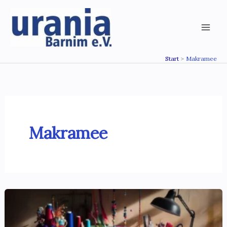
Zum
Inhalt
springen
Start
Makramee
Makramee