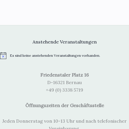
Anstehende Veranstaltungen
Es sind keine anstehenden Veranstaltungen vorhanden.
H
i
n
w
Friedenstaler Platz 16
e
i
D-16321 Bernau
s
+49 (0) 3338 5719
Öffnungszeiten der Geschäftsstelle
Jeden Donnerstag von 10-13 Uhr und nach telefonischer
Vereinbarung.