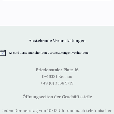
Anstehende Veranstaltungen
Es sind keine anstehenden Veranstaltungen vorhanden.
H
i
n
w
Friedenstaler Platz 16
e
i
D-16321 Bernau
s
+49 (0) 3338 5719
Öffnungszeiten der Geschäftsstelle
Jeden Donnerstag von 10-13 Uhr und nach telefonischer