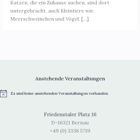
Katzen, die ein Zuhause suchen, sind dort
untergebracht, auch Kleintiere wie
Meerschweinchen und Vögel. […]
Anstehende Veranstaltungen
Es sind keine anstehenden Veranstaltungen vorhanden.
H
i
n
w
Friedenstaler Platz 16
e
i
D-16321 Bernau
s
+49 (0) 3338 5719