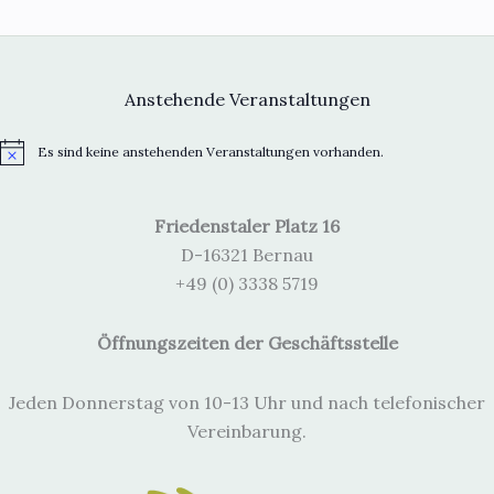
Anstehende Veranstaltungen
Es sind keine anstehenden Veranstaltungen vorhanden.
H
i
n
w
Friedenstaler Platz 16
e
i
D-16321 Bernau
s
+49 (0) 3338 5719
Öffnungszeiten der Geschäftsstelle
Jeden Donnerstag von 10-13 Uhr und nach telefonischer
Vereinbarung.