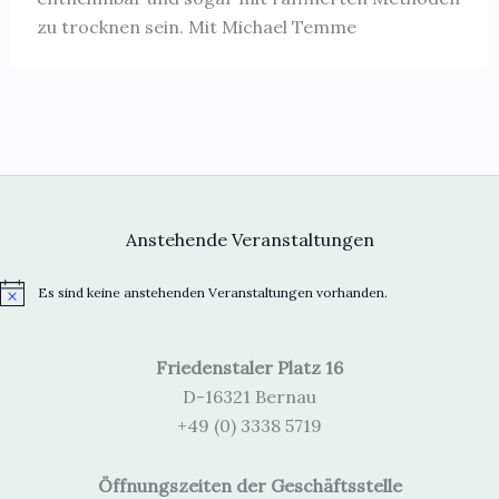
zu trocknen sein. Mit Michael Temme
Anstehende Veranstaltungen
Es sind keine anstehenden Veranstaltungen vorhanden.
H
i
n
w
Friedenstaler Platz 16
e
i
D-16321 Bernau
s
+49 (0) 3338 5719
Öffnungszeiten der Geschäftsstelle