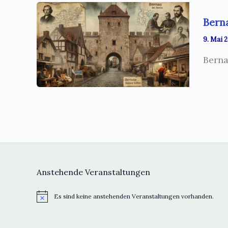
Bern
9. Mai 
Berna
Anstehende Veranstaltungen
Es sind keine anstehenden Veranstaltungen vorhanden.
H
i
n
w