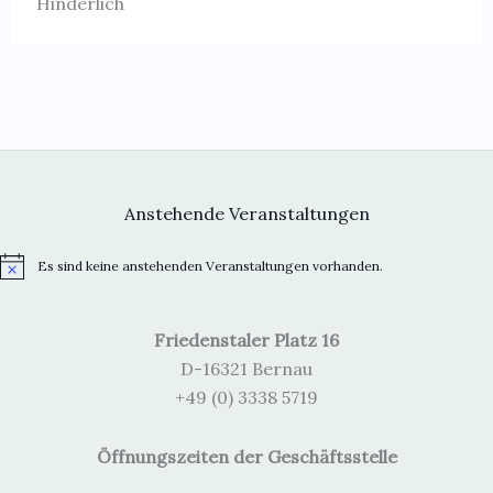
Hinderlich
Anstehende Veranstaltungen
Es sind keine anstehenden Veranstaltungen vorhanden.
H
i
n
w
Friedenstaler Platz 16
e
i
D-16321 Bernau
s
+49 (0) 3338 5719
Öffnungszeiten der Geschäftsstelle