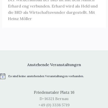
Erhard eng verbunden. Erhard wird als Held und
die BRD als Wirtschaftswunder dargestellt. Mit
Heinz Möller
Anstehende Veranstaltungen
Es sind keine anstehenden Veranstaltungen vorhanden.
H
i
n
w
Friedenstaler Platz 16
e
i
D-16321 Bernau
s
+49 (0) 3338 5719