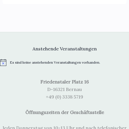
Anstehende Veranstaltungen
Es sind keine anstehenden Veranstaltungen vorhanden.
H
i
n
w
Friedenstaler Platz 16
e
i
D-16321 Bernau
s
+49 (0) 3338 5719
Öffnungszeiten der Geschäftsstelle
Jeden Donnerstag von 10-13 Uhr und nach telefonischer