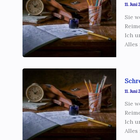
11. Juni
Sie w
Reime
Ich u
Alles
Schr
11. Juni
Sie w
Reime
Ich u
Alles