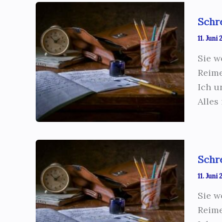
Schr
11. Juni
Sie w
Reime
Ich u
Alles
Schr
11. Juni
Sie w
Reime