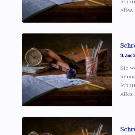
Ich u
Alles
Schr
11. Juni
Sie w
Reime
Ich u
Alles
Schr