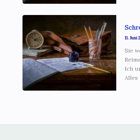
Schr
11. Juni
Sie w
Reime
Ich u
Alles