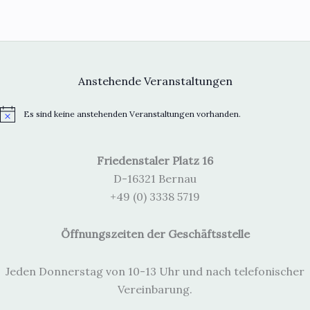
Anstehende Veranstaltungen
Es sind keine anstehenden Veranstaltungen vorhanden.
H
i
n
w
Friedenstaler Platz 16
e
i
D-16321 Bernau
s
+49 (0) 3338 5719
Öffnungszeiten der Geschäftsstelle
Jeden Donnerstag von 10-13 Uhr und nach telefonischer
Vereinbarung.