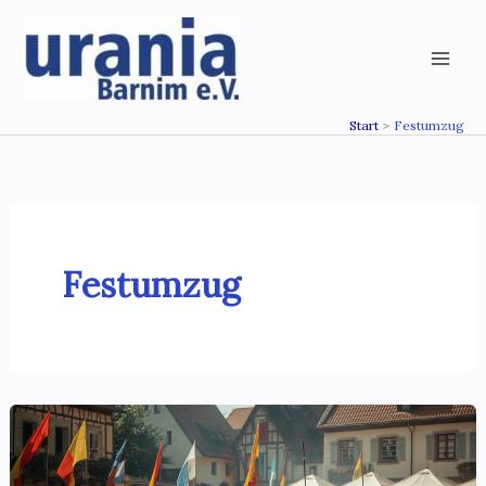
Zum
Inhalt
springen
Start
Festumzug
Festumzug