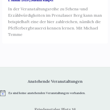
1. Januar 2026
|
Susann Kasper
In der Veranstaltungsreihe zu Sehens-und
Erzählwürdigkeiten im Prenzlauer Berg kann man
beispielhaft eine der hier zahlreichen, nämlich die
Pfefferbergbrauerei kennen lernen. Mit Michael
Temme
Anstehende Veranstaltungen
Es sind keine anstehenden Veranstaltungen vorhanden.
H
i
n
w
Friedenstaler Platz 16